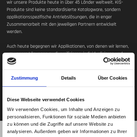
wir unsere Produkte heute in über 45 Länder weltweit. KIS-
Produkte sind keine standardisierte Katalogware, sondern
applikationsspezifische Antriebslösungen, die in enger
Zusammenarbeit mit den jeweiligen Partnern entwickelt
werden.
Auch heute begegnen wir Applikationen, von denen wir lernen,
um unsere Lösungen zu diversifizieren, individualisieren und
schlussendlich zu optimieren. Die Basis hierfür ist eine
detaillierte Verifizierung und Validierung der Produkt- bzw.
Systemeigenschaft mithilfe eines strukturierten Prototyping-
Zustimmung
Details
Über Cookies
bzw. Erstmuster-Prozesses.
Diese Webseite verwendet Cookies
Wir verwenden Cookies, um Inhalte und Anzeigen zu
personalisieren, Funktionen für soziale Medien anbieten
zu können und die Zugriffe auf unsere Website zu
analysieren. Außerdem geben wir Informationen zu Ihrer