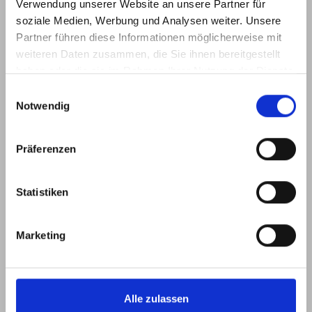
Verwendung unserer Website an unsere Partner für
soziale Medien, Werbung und Analysen weiter. Unsere
Partner führen diese Informationen möglicherweise mit
Individuelle Lösungen
weiteren Daten zusammen, die Sie ihnen bereitgestellt
sind in folgenden Bereichen möglich:
haben oder die sie im Rahmen Ihrer Nutzung der Dienste
gesammelt haben.
Einwilligungsauswahl
Notwendig
Präferenzen
Statistiken
Marketing
Alle zulassen