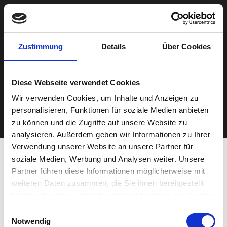
DE
/
EN
Back
Zustimmung
Details
Über Cookies
© Copyright
2023 KIS Antriebstechnik - All Rights Reserved
Imprint
Privacy Policy
Diese Webseite verwendet Cookies
Terms & Conditions
Downloads
Wir verwenden Cookies, um Inhalte und Anzeigen zu
personalisieren, Funktionen für soziale Medien anbieten
zu können und die Zugriffe auf unsere Website zu
analysieren. Außerdem geben wir Informationen zu Ihrer
Verwendung unserer Website an unsere Partner für
soziale Medien, Werbung und Analysen weiter. Unsere
Partner führen diese Informationen möglicherweise mit
weiteren Daten zusammen, die Sie ihnen bereitgestellt
haben oder die sie im Rahmen Ihrer Nutzung der Dienste
gesammelt haben.
Einwilligungsauswahl
Notwendig